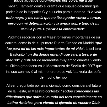
todos aquellos colombianos por volverme a dar
vida”
.
También contó el drama que supuso descubrir que
padecía de la Hepatitis C y su lucha para superarla.
“Lo veía
todo negro y me temía que no iba a poder volver a torear,
pero con mi determinación y la ayuda sobre todo de mi
familia pude superar esa enfermedad”.
Pudimos recordar con el Maestro faenas importantes de su
carrera, como la de su primera Puerta Grande en Madrid
“
que
fue para mí de las más importantes de mi vida
”,
la del toro
Bastonito
“un día donde entendí que ya era torero de
Madrid”
y disfrutar de momentos muy emocionantes viendo
su última gran faena en la Maestranza de Sevilla del 2007 que
incluso conmovió al mismo torero que volvía a verla después
de mucho tiempo.
Al ser preguntado por un aficionado como considera el futuro
de la Fiesta, el Maestro contestó:
“Todos conocemos las
dificultades que sufre el mundo del toro especialmente en
Latino América, pero viendo el ejemplo de vuestro Club