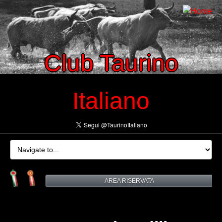
Club Taurino
Italiano
AREA RISERVATA