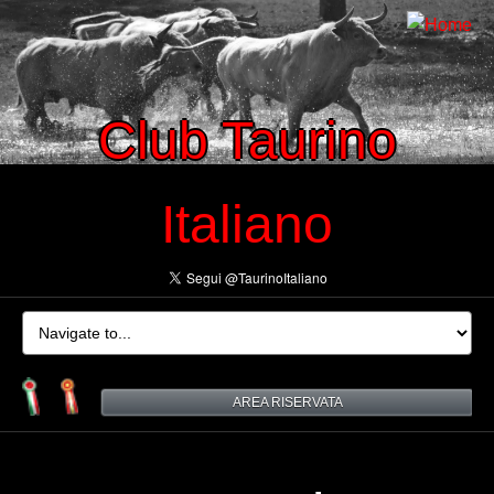
Club Taurino
Italiano
AREA RISERVATA