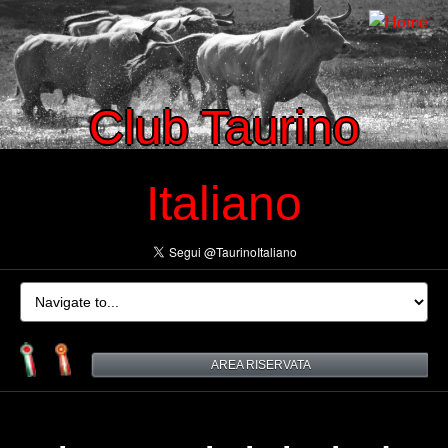
Club Taurino
Italiano
AREA RISERVATA