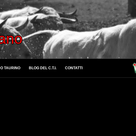
iano
O TAURINO
BLOG DEL C.T.I.
CONTATTI