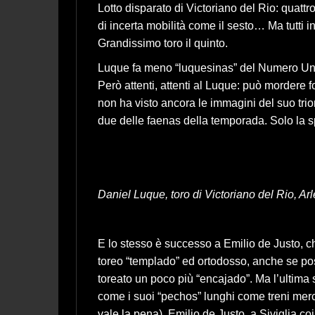
Lotto disparato di Victoriano del Rio: quattr
di incerta mobilità come il sesto… Ma tutti i
Grandissimo toro il quinto.
Luque fa meno “luquesinas” del Numero Uno
Però attenti, attenti al Luque: può mordere 
non ha visto ancora le immagini del suo trio
due delle faenas della temporada. Solo la s
Daniel Luque, toro di Victoriano del Rio, Arle
E lo stesso è successo a Emilio de Justo, ch
toreo “templado” ed ortodosso, anche se p
toreato un poco più “encajado”. Ma l’ultima
come i suoi “pechos” lunghi come treni mer
vale la pena). Emilio de Justo, a Siviglia co