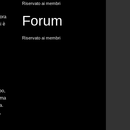
Riservato ai membri
Forum
’ora
i è
Riservato ai membri
bo,
, ma
a.
,