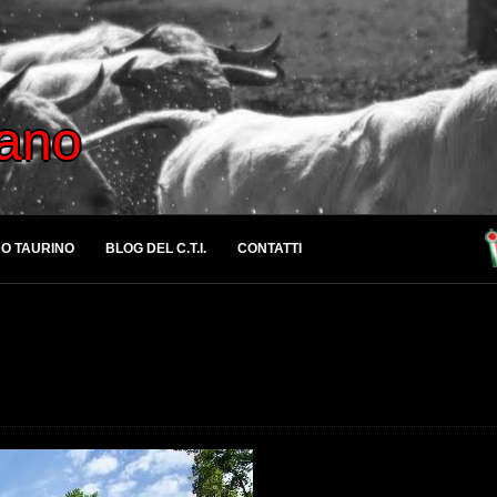
iano
O TAURINO
BLOG DEL C.T.I.
CONTATTI