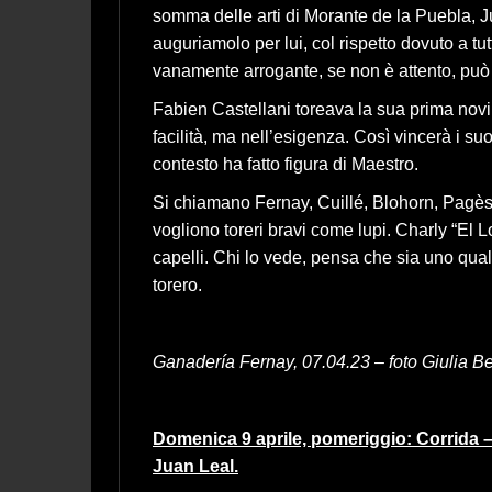
somma delle arti di Morante de la Puebla, J
auguriamolo per lui, col rispetto dovuto a tut
vanamente arrogante, se non è attento, può 
Fabien Castellani toreava la sua prima novi
facilità, ma nell’esigenza. Così vincerà i su
contesto ha fatto figura di Maestro.
Si chiamano Fernay, Cuillé, Blohorn, Pagès-M
vogliono toreri bravi come lupi. Charly “El L
capelli. Chi lo vede, pensa che sia uno qual
torero.
Ganadería Fernay, 07.04.23 – foto Giulia Ber
Domenica 9 aprile, pomeriggio: Corrida – 
Juan Leal.