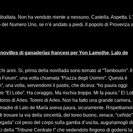
 ribaltata. Non ha venduto niente a nessuno, Castella. Aspetta. L
o del Numero Uno, se n’è andato a piedi. Il popolo di Provenza s
6 novillos di ganaderías francesi per Yon Lamothe, Lalo de
i anni. Si, prima della novillada sono tornato al “Tambourin”. Il
du Forum”, una volta chiamata “Piazza degli Uomini”. Questa è
”, una volta, servendomi il pastis, che diceva: “ho paura oggi:
re “El Lobo”. Ha coraggio. Ma rischia troppo. Mi fa paura.” El Lo
toros di Arles. Torero di Arles. Non ha fatto una grande carriera
 madre di Lalo de María aveva paura, sicuramente. Rispettiamol
i trovare la via della sincerità, del toreo buono, verace, “ceñido”
“cargada” col peso del corpo sulla gamba d’uscita, auguriamogli di
ici della “Tribune Centrale I” che vedendolo fingono di godersi la