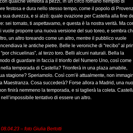
con qualche vertebra a pezzi, in un circo romano riempito di
re festosa e dura nello stesso tempo, come il popolo di Proven
 sua durezza, e si alzò: quale ovazione per Castella alla fine d
: sei tornato, ti aspettavamo, e questa è la nostra verità. Ma c
a… Lui vuole proporre una nuova versione del suo toreo, e sembra c
ltro, un altro toreando come un altro, mentre il pubblico vuole
e incendiava le antiche pietre. Belle le veroniche di “recibo” al pr
“por chicuelinas”, al terzo toro. Belli alcuni naturali. Bella la
o modo di guardare in faccia il trionfo del Numero Uno, così come 
nella temporada di Castella? Trionferà in una plaza amabile,
 sua stagione? Speriamolo. Così com’è attualmente, non immagi
ella Maestranza. Cosa succederà? Forse allora a Madrid, una nu
 non finirà nemmeno la temporada, e si taglierà la coleta. Castell
 nell’impossibile tentativo di essere un altro.
08.04.23 – foto Giulia Bertotti