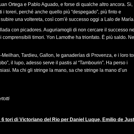
uan Ortega e Pablo Aguado, e forse di qualche altro ancora. Si,
ti i toreri, perché anche quello più “despegado”, più finto e
subire una voltereta, così com’è successo oggi a Lalo de María
llada con picadores. Auguriamogli di non cercare il successo ne
oi comprensibili timori. Yon Lamothe ha trionfato. È più saldo. Ne
eilhan, Tardieu, Gallon, le ganaderías di Provenza, e i loro tor
obo”, il lupo, adesso serve il pastis al “Tambourin”. Ha perso i
siasi. Ma chi gli stringe la mano, sa che stringe la mano d’un
totti
6 tori di Victoriano del Rio per Daniel Luque, Emilio de Jus