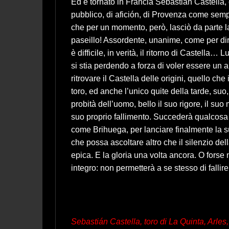
Ed è tornato in Francia Sebastián Castella, 
pubblico, di afición, di Provenza come semp
che per un momento, però, lasciò da parte la
paseillo! Assordente, unanime, come per dire
è difficile, in verità, il ritorno di Castell
si stia perdendo a forza di voler essere un a
ritrovare il Castella delle origini, quello ch
toro, ed anche l’unico quite della tarde, suo, 
probità dell’uomo, bello il suo rigore, il su
suo proprio fallimento. Succederà qualcosa 
come Brihuega, per lanciare finalmente la
che possa ascoltare altro che il silenzio d
epica. E la gloria una volta ancora. O forse
integro: non permetterà a se stesso di fallire
Sebastián Castella, toro di La Quinta, Arles, 