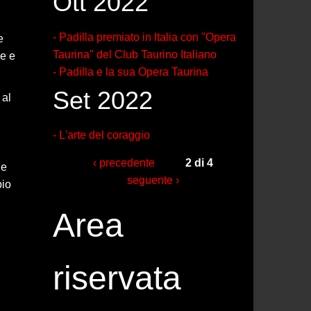
Ott 2022
- Padilla premiato in Italia con "Opera
e
Taurina" del Club Taurino Italiano
ne e
- Padilla e la sua Opera Taurina
Set 2022
 al
- L'arte del coraggio
‹ precedente
2 di 4
 e
seguente ›
pio
Area
riservata