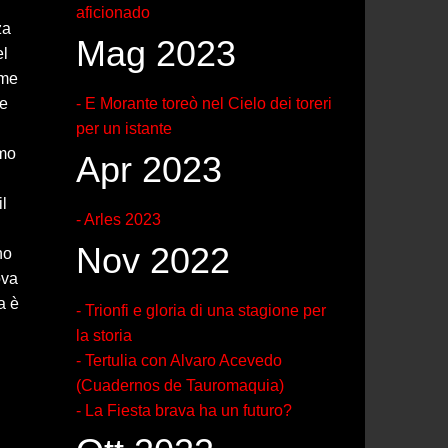
aficionado
za
Mag 2023
el
ome
he
- E Morante toreò nel Cielo dei toreri
per un istante
imo
Apr 2023
il
- Arles 2023
Nov 2022
no
ova
a è
- Trionfi e gloria di una stagione per
la storia
- Tertulia con Alvaro Acevedo
(Cuadernos de Tauromaquia)
- La Fiesta brava ha un futuro?