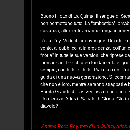
Buono il lotto di La Quinta. Il sangue di S
non permettono tutto. La “embestida”, amabi
costanza, altrimenti verranno “enganchones
Roca Rey. Vede il toro ovunque. Decide, scegl
vento, al pubblico, alla presidenza, coll’uni
“noria” in tutte le sue versioni che riprese d
trionfare anche col toreo fondamentale, quell
sempre, con tutto, di tutto. Piaccia o no, R
guida di una nuova generazione. Si copriran
che non è loro, mentre saranno strappati e bu
Puerta Grande di Las Ventas con un ariete k
Uno: era ad Arles il Sabato di Gloria. Glori
diavolo?
Andrés Roca Rey, toro di La Quinta, Arles, 0