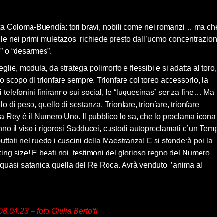
anta Coloma-Buendía: tori bravi, nobili come nei romanzi… ma ch
le nei primi muletazos, richiede presto dall’uomo concentrazio
” o “desarmes”.
ie, modula, da stratega polimorfo e flessibile si adatta al toro,
co scopo di trionfare sempre. Trionfare col toreo accessorio, la
ai telefonini finiranno sui social, le “luquesinas” senza fine… Ma
o di peso, quello di sostanza. Trionfare, trionfare, trionfare
oca Rey è il Numero Uno. Il pubblico lo sa, che lo proclama icona
no il viso i rigorosi Sadducei, custodi autoproclamati d’un Tem
ttati nel ruedo i cuscini della Maestranza! E si sfonderà poi la
ing size! E beati noi, testimoni del glorioso regno del Numero
a quasi satanica quella del Re Roca. Avrà venduto l’anima al
8.04.23 – foto Giulia Bertotti