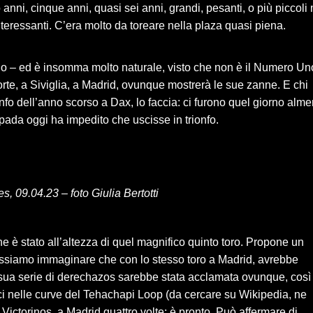
o anni, cinque anni, quasi sei anni, grandi, pesanti, o più piccoli
nteressanti. C’era molto da toreare nella plaza quasi piena.
 – ed è insomma molto naturale, visto che non è il Numero Un
forte, a Siviglia, a Madrid, ovunque mostrerà le sue zanne. E chi
nfo dell’anno scorso a Dax, lo faccia: ci furono quel giorno alm
pada oggi ha impedito che uscisse in trionfo.
s, 09.04.23 – foto Giulia Bertotti
e è stato all’altezza di quel magnifico quinto toro. Propone un
ossiamo immaginare che con lo stesso toro a Madrid, avrebbe
 sua serie di derechazos sarebbe stata acclamata ovunque, così
ci nelle curve del Tehachapi Loop (da cercare su Wikipedia, ne
i Victorinos, a Madrid quattro volte: è pronto. Può affermare di