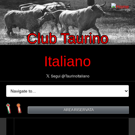
Club Taurino
Italiano
AREA RISERVATA