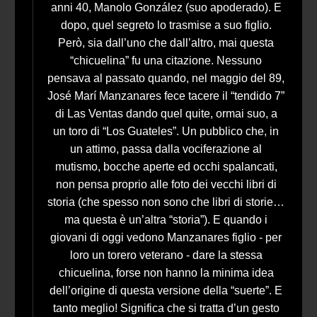
anni 40, Manolo González (suo apoderado). E
dopo, quel segreto lo trasmise a suo figlio.
Però, sia dall’uno che dall’altro, mai questa
“chicuelina” fu una citazione. Nessuno
pensava al passato quando, nel maggio del 89,
José Marí Manzanares fece tacere il “tendido 7”
di Las Ventas dando quel quite, ormai suo, a
un toro di “Los Guateles”. Un pubblico che, in
un attimo, passa dalla vociferazione al
mutismo, bocche aperte ed occhi spalancati,
non pensa proprio alle foto dei vecchi libri di
storia (che spesso non sono che libri di storie…
ma questa è un’altra “storia”). E quando i
giovani di oggi vedono Manzanares figlio - per
loro un torero veterano - dare la stessa
chicuelina, forse non hanno la minima idea
dell’origine di questa versione della “suerte”. E
tanto meglio! Significa che si tratta d’un gesto