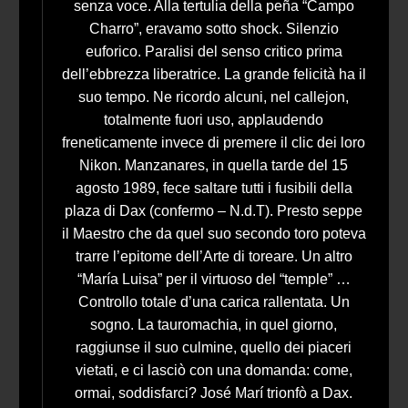
senza voce. Alla tertulia della peña “Campo
Charro”, eravamo sotto shock. Silenzio
euforico. Paralisi del senso critico prima
dell’ebbrezza liberatrice. La grande felicità ha il
suo tempo. Ne ricordo alcuni, nel callejon,
totalmente fuori uso, applaudendo
freneticamente invece di premere il clic dei loro
Nikon. Manzanares, in quella tarde del 15
agosto 1989, fece saltare tutti i fusibili della
plaza di Dax (confermo – N.d.T). Presto seppe
il Maestro che da quel suo secondo toro poteva
trarre l’epitome dell’Arte di toreare. Un altro
“María Luisa” per il virtuoso del “temple” …
Controllo totale d’una carica rallentata. Un
sogno. La tauromachia, in quel giorno,
raggiunse il suo culmine, quello dei piaceri
vietati, e ci lasciò con una domanda: come,
ormai, soddisfarci? José Marí trionfò a Dax.