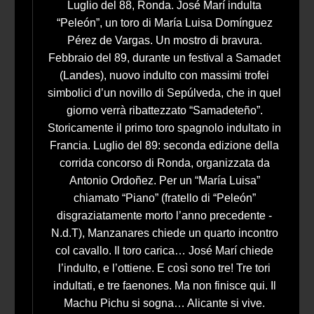
Luglio del 88, Ronda. José Marí indulta
“Peleón”, un toro di María Luisa Domínguez
Pérez de Vargas. Un mostro di bravura.
Febbraio del 89, durante un festival a Samadet
(Landes), nuovo indulto con massimi trofei
simbolici d’un novillo di Sepúlveda, che in quel
giorno verrà ribattezzato “Samadeteño”.
Storicamente il primo toro spagnolo indultato in
Francia. Luglio del 89: seconda edizione della
corrida concorso di Ronda, organizzata da
Antonio Ordoñez. Per un “María Luisa”
chiamato “Piano” (fratello di “Peleón”
disgraziatamente morto l’anno precedente -
N.d.T), Manzanares chiede un quarto incontro
col cavallo. Il toro carica… José Marí chiede
l’indulto, e l’ottiene. E così sono tre! Tre tori
indultati, e tre faenones. Ma non finisce qui. Il
Machu Pichu si sogna… Alicante si vive.