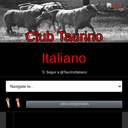
Club Taurino
Italiano
AREA RISERVATA