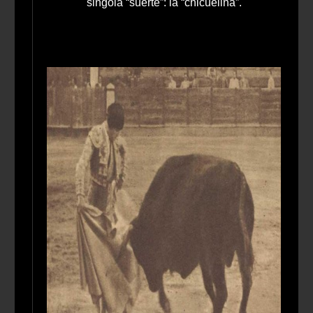
singola “suerte”: la “chicuelina”.