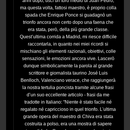
anni dopo, uscì un toro medio di Juan Pedro,
ma questa volta, fattosi maestro, è proprio colla
spada che Enrique Ponce si guadagnò un
trionfo ancora non certo dopo una faena che
era stata, però, della più grande classe.
Quest’ultima corrida a Madrid, mi riesce difficile
raccontarla, in quanto nei miei ricordi si
mischiano gli elementi razionali, obiettivi, colle
sensazioni, le emozioni ancora vive. Lascerò
dunque simbolicamente la parola al grande
scrittore e giornalista taurino José Luis
Benlloch, Valenciano verace, che raggiungerà
la nostra tertulia poncista tramite alcune frasi
d’un suo eccellente articolo - frasi da me
tradotte in Italiano: “Niente è stato facile né
regalato né capriccioso in quel trionfo. L'ultima
grande opera del maestro di Chiva era stata
costruita a polso, era una mostra di sapere