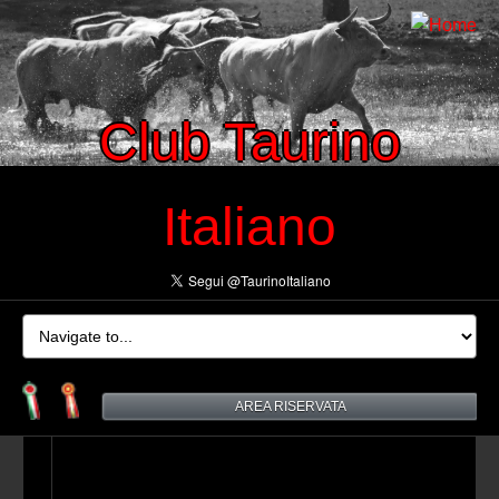
Club Taurino
Italiano
AREA RISERVATA