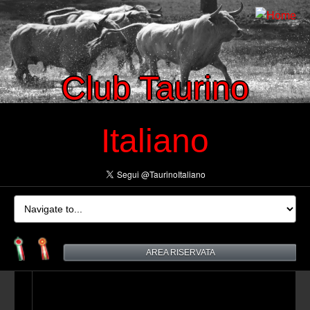
Club Taurino
Italiano
AREA RISERVATA