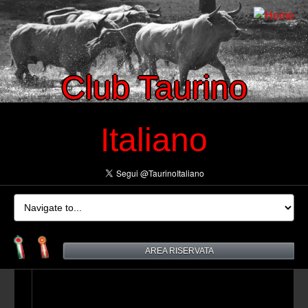
Club Taurino
Italiano
AREA RISERVATA