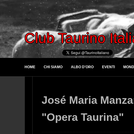
Club Taurino Ital
HOME
CHI SIAMO
ALBO D'ORO
EVENTI
MOND
José Maria Manzan
"Opera Taurina"