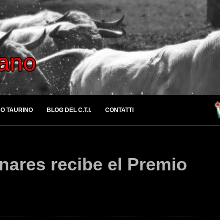
iano
O TAURINO
BLOG DEL C.T.I.
CONTATTI
ares recibe el Premio