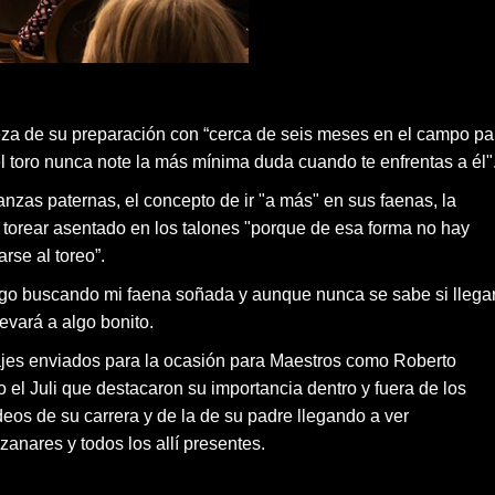
eza de su preparación con “cerca de seis meses en el campo pa
l toro nunca note la más mínima duda cuando te enfrentas a él"
zas paternas, el concepto de ir "a más" en sus faenas, la
e torear asentado en los talones "porque de esa forma no hay
rse al toreo”.
igo buscando mi faena soñada y aunque nunca se sabe si llega
evará a algo bonito.
sajes enviados para la ocasión para Maestros como Roberto
 el Juli que destacaron su importancia dentro y fuera de los
eos de su carrera y de la de su padre llegando a ver
nares y todos los allí presentes.