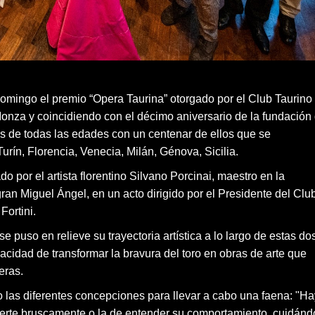
omingo el premio “Opera Taurina” otorgado por el Club Taurino
 Monza y coincidiendo con el décimo aniversario de la fundación 
s de todas las edades con un centenar de ellos que se
rín, Florencia, Venecia, Milán, Génova, Sicilia.
 por el artista florentino Silvano Porcinai, maestro en la
an Miguel Ángel, en un acto dirigido por el Presidente del Club
Fortini.
 puso en relieve su trayectoria artística a lo largo de estas do
cidad de transformar la bravura del toro en obras de arte que
eras.
las diferentes concepciones para llevar a cabo una faena: "Ha
onerte bruscamente o la de entender su comportamiento, cuidánd