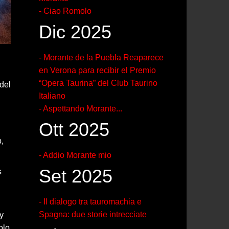
- Ciao Romolo
Dic 2025
- Morante de la Puebla Reaparece
en Verona para recibir el Premio
“Opera Taurina” del Club Taurino
del
Italiano
- Aspettando Morante...
Ott 2025
,
- Addio Morante mio
Set 2025
s
- Il dialogo tra tauromachia e
Spagna: due storie intrecciate
y
olo