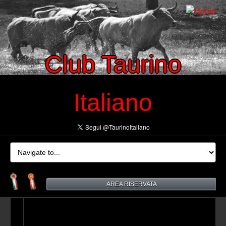
Club Taurino
Italiano
AREA RISERVATA