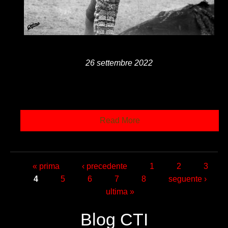
26 settembre 2022
Read More
Pagine
« prima
‹ precedente
1
2
3
4
5
6
7
8
seguente ›
ultima »
Blog CTI